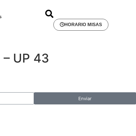
s
HORARIO MISAS
n – UP 43
Enviar